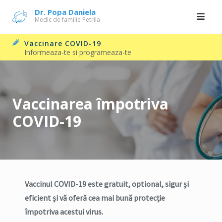
Skip
Dr. Popa Daniela
Medic de familie Petrila
to
content
Vaccinare COVID-19
Informeaza-te si programeaza-te
Vaccinarea împotriva
COVID-19
Vaccinul COVID-19 este gratuit, optional, sigur și
eficient și vă oferă cea mai bună protecție
împotriva acestui virus.