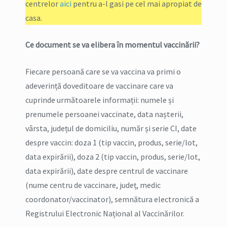
centrelor
aici
pentru a-l gasi pe cel mai apropiat de
casa.
Ce document se va elibera în momentul vaccinării?
Fiecare persoană care se va vaccina va primi o
adeverință doveditoare de vaccinare care va
cuprinde următoarele informații: numele și
prenumele persoanei vaccinate, data nașterii,
vârsta, județul de domiciliu, număr și serie CI, date
despre vaccin: doza 1 (tip vaccin, produs, serie/lot,
data expirării), doza 2 (tip vaccin, produs, serie/lot,
data expirării), date despre centrul de vaccinare
(nume centru de vaccinare, județ, medic
coordonator/vaccinator), semnătura electronică a
Registrului Electronic Național al Vaccinărilor.