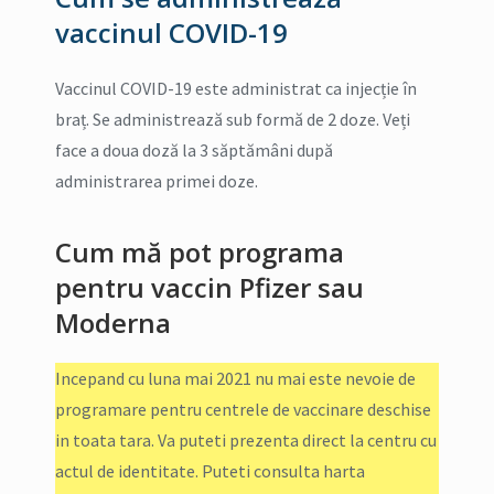
vaccinul COVID-19
Vaccinul COVID-19 este administrat ca injecție în
braț. Se administrează sub formă de 2 doze. Veți
face a doua doză la 3 săptămâni după
administrarea primei doze.
Cum mă pot programa
pentru vaccin Pfizer sau
Moderna
Incepand cu luna mai 2021 nu mai este nevoie de
programare pentru centrele de vaccinare deschise
in toata tara. Va puteti prezenta direct la centru cu
actul de identitate. Puteti consulta harta