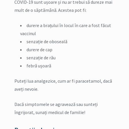
COVID-19 sunt ușoare și nu ar trebui să dureze mai
mult de o săptămână. Acestea pot fi:
durere a brațului în locul în care a fost făcut
vaccinul
senzație de oboseală
durere de cap
senzație de rău
febră ușoară
Puteți lua analgezice, cum ar fi paracetamol, dacă
aveți nevoie.
Dacă simptomele se agravează sau sunteți
îngrijorat, sunați medicul de familie!