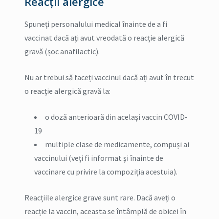
Reacții alergice
Spuneți personalului medical înainte de a fi
vaccinat dacă ați avut vreodată o reacție alergică
gravă (șoc anafilactic).
Nu ar trebui să faceți vaccinul dacă ați avut în trecut
o reacție alergică gravă la:
o doză anterioară din același vaccin COVID-
19
multiple clase de medicamente, compuși ai
vaccinului (veți fi informat și înainte de
vaccinare cu privire la compoziția acestuia).
Reacțiile alergice grave sunt rare. Dacă aveți o
reacție la vaccin, aceasta se întâmplă de obicei în