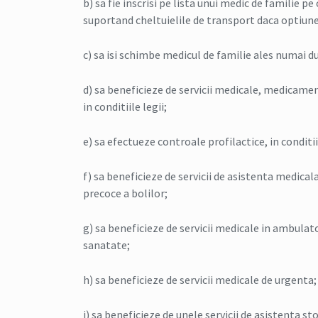
b) sa fie inscrisi pe lista unui medic de familie pe
suportand cheltuielile de transport daca optiune
c) sa isi schimbe medicul de familie ales numai dup
d) sa beneficieze de servicii medicale, medicame
in conditiile legii;
e) sa efectueze controale profilactice, in conditi
f) sa beneficieze de servicii de asistenta medical
precoce a bolilor;
g) sa beneficieze de servicii medicale in ambulator
sanatate;
h) sa beneficieze de servicii medicale de urgenta;
i) sa beneficieze de unele servicii de asistenta s