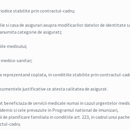
riodice stabilite prin contractul-cadru;
ie si casa de asigurari asupra modificarilor datelor de identitate s
o anumita categorie de asigurati;
iile medicului;
l medico-sanitar;
a reprezentand coplata, in conditiile stabilite prin contractul-cad
ocumentele justificative ce atesta calitatea de asigurat.
at beneficiaza de servicii medicale numai in cazul urgentelor medi
pidemic si cele prevazute in Programul national de imunizari,
ii de planificare familiala in conditiile art. 223, in cadrul unui pache
ctul-cadru.