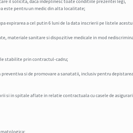
 care il solicita, daca indeplinesc toate conditiile prezentei legi,
a este pentru un medic din alta localitate;
a expirarea a cel putin 6 luni de la data inscrierii pe listele acestu
nte, materiale sanitare si dispozitive medicale in mod nediscrimin
ile stabilite prin contractul-cadru;
a preventiva si de promovare a sanatatii, inclusiv pentru depistare
ii si in spitale aflate in relatie contractuala cu casele de asigurari
tomatologica;