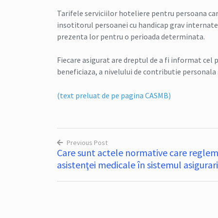
Tarifele serviciilor hoteliere pentru persoana car
insotitorul persoanei cu handicap grav internate
prezenta lor pentru o perioada determinata.
Fiecare asigurat are dreptul de a fi informat cel p
beneficiaza, a nivelului de contributie personala s
(text preluat de pe pagina CASMB)
Previous Post
Care sunt actele normative care regle
Navigare
asistenţei medicale în sistemul asigurar
în
articole