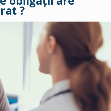
e obligaţii are
rat ?