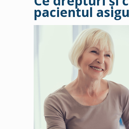
Ce drepturi şi c
pacientul asigu