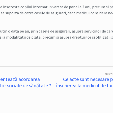
e insoteste copilul internat in varsta de pana la 3 ani, precum si p
 se suporta de catre casele de asigurari, daca medicul considera n
utin o data pe an, prin casele de asigurari, asupra serviciilor de car
i a modalitatii de plata, precum si asupra drepturilor si obligatiilo
Next
mentează acordarea
Ce acte sunt necesare 
ilor sociale de sănătate ?
înscrierea la medicul de fam