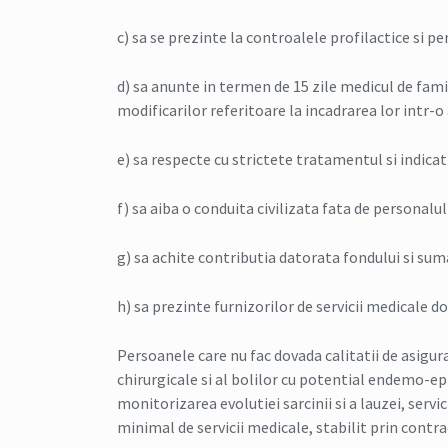
c) sa se prezinte la controalele profilactice si pe
d) sa anunte in termen de 15 zile medicul de famil
modificarilor referitoare la incadrarea lor intr-
e) sa respecte cu strictete tratamentul si indicat
f) sa aiba o conduita civilizata fata de personalu
g) sa achite contributia datorata fondului si sum
h) sa prezinte furnizorilor de servicii medicale d
Persoanele care nu fac dovada calitatii de asigur
chirurgicale si al bolilor cu potential endemo-e
monitorizarea evolutiei sarcinii si a lauzei, servic
minimal de servicii medicale, stabilit prin contra