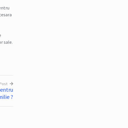
entru
ecesara
e
r sale.
 Post
pentru
ilie ?