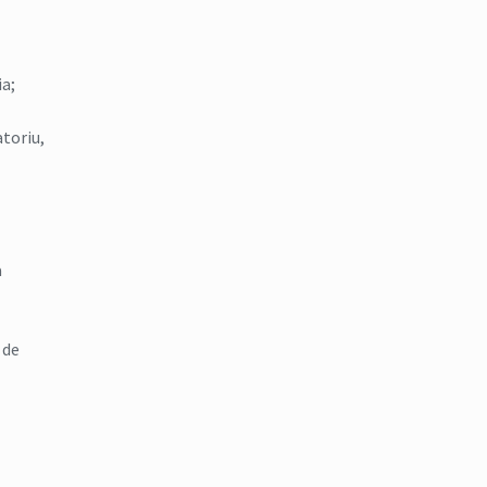
ia;
atoriu,
a
 de