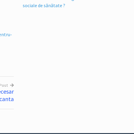
sociale de sănătate ?
entru-
 Post
ecesar
canta