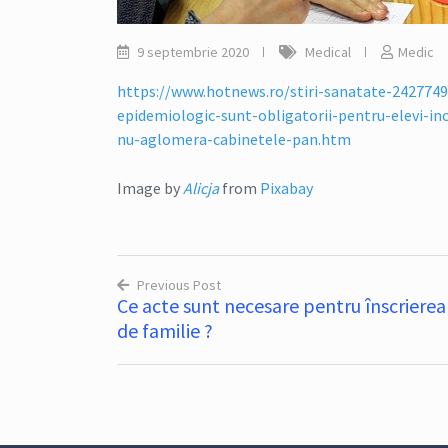
9 septembrie 2020
Medical
Medic
https://www.hotnews.ro/stiri-sanatate-24277490
epidemiologic-sunt-obligatorii-pentru-elevi-in
nu-aglomera-cabinetele-pan.htm
Image by
Alicja
from
Pixabay
Previous Post
Ce acte sunt necesare pentru înscrierea
Navigare
de familie ?
în
articole