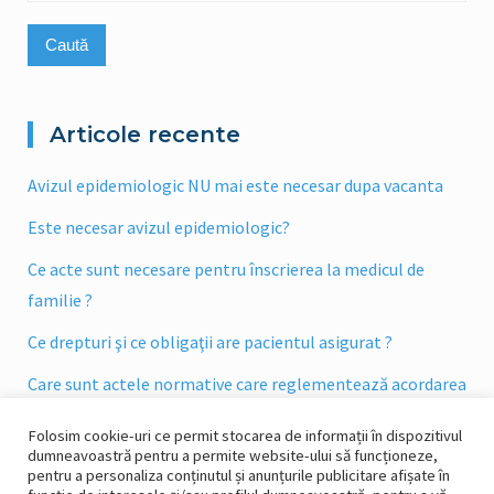
după:
Articole recente
Avizul epidemiologic NU mai este necesar dupa vacanta
Este necesar avizul epidemiologic?
Ce acte sunt necesare pentru înscrierea la medicul de
familie ?
Ce drepturi şi ce obligaţii are pacientul asigurat ?
Care sunt actele normative care reglementează acordarea
asistenţei medicale în sistemul asigurarilor sociale de
Folosim cookie-uri ce permit stocarea de informații în dispozitivul
sănătate ?
dumneavoastră pentru a permite website-ului să funcționeze,
pentru a personaliza conținutul și anunțurile publicitare afișate în